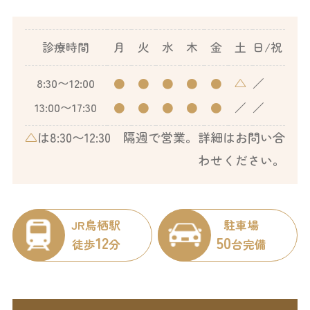
診療時間
月
火
水
木
金
土
日/祝
8:30〜12:00
●
●
●
●
●
△
／
13:00〜17:30
●
●
●
●
●
／
／
△
は8:30〜12:30 隔週で営業。詳細はお問い合
わせください。
JR鳥栖駅
駐車場
12
50
徒歩
分
台完備