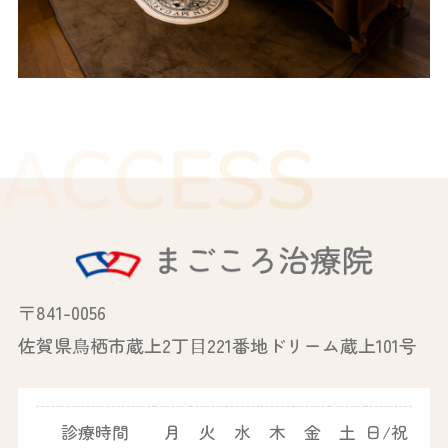
〒841-0056
佐賀県⿃栖市蔵上2丁⽬221番地ドリーム蔵上101号
診療時間
月
火
水
木
金
土
日/祝