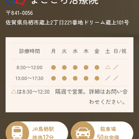
〒841-0056
佐賀県⿃栖市蔵上2丁⽬221番地ドリーム蔵上101号
診療時間
月
火
水
木
金
土
日/祝
8:30〜12:00
●
●
●
●
●
△
／
13:00〜17:30
●
●
●
●
●
／
／
△
は8:30〜12:30 隔週で営業。詳細はお問い合
わせください。
JR鳥栖駅
駐車場
12
50
徒歩
分
台完備