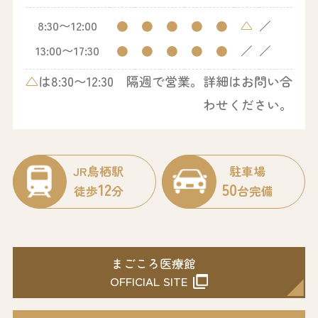
8:30〜12:00
●
●
●
●
●
△
／
13:00〜17:30
●
●
●
●
●
／
／
△
は8:30〜12:30 隔週で営業。詳細はお問い合
わせください。
JR鳥栖駅
駐車場
12
50
徒歩
分
台完備
まごころ医療館
OFFICIAL SITE